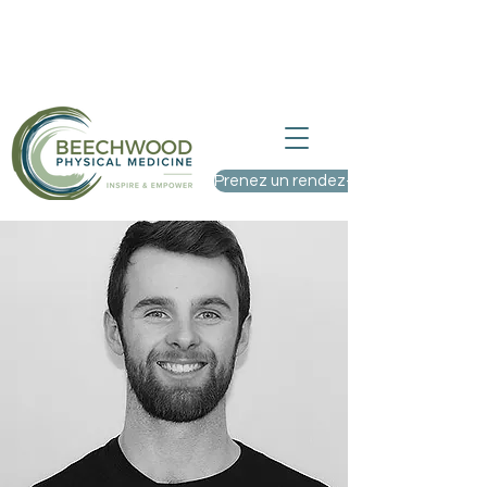
Nous acceptons de nouveaux patients
– Visitez-nous au 9, rue St. Charles,
Ottawa (Ontario)
Prenez un rendez-vous