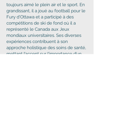
toujours aimé le plein air et le sport. En
grandissant, il a joué au football pour le
Fury d'Ottawa et a participé à des
compétitions de ski de fond où il a
représenté le Canada aux Jeux
mondiaux universitaires. Ses diverses
expériences contribuent à son
approche holistique des soins de santé,
mettant l’accent sur l’importance d’un
mode de vie actif et sain pour le bien-
être général.
Prendre rendez-vous
avec Dr. Fahey
Les rendez-vous avec Dr. Aaron Fahey se
font sur référence seulment.
Veuillez nous contacter à
info@bpmottawa.ca
pour plus d'informations.