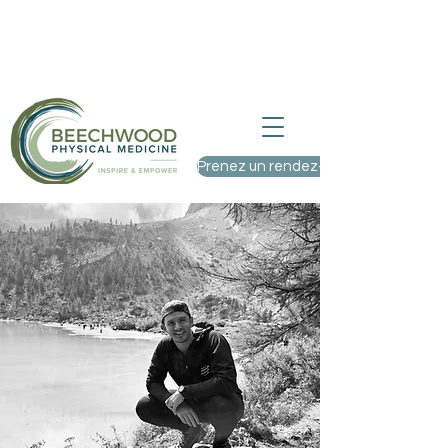
Nous acceptons de nouveaux patients
– Visitez-nous au 9, rue St. Charles,
Ottawa (Ontario)
Prenez un rendez-vous