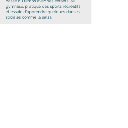
passe du temps avec ses enfants, au
gymnase, pratique des sports récréatifs
et essaie d'apprendre quelques danses
sociales comme la salsa.
Prendre rendez-vous avec
Scott Hamlin
Faisons ensemble le premier pas vers
votre autonomisation
NOUS JOINDRE
Courriel
:
info@bpmottawa.ca
Téléphone:
613-745-2766
Télécopie:
1-866-
224-3718
Adresse de la clinique: